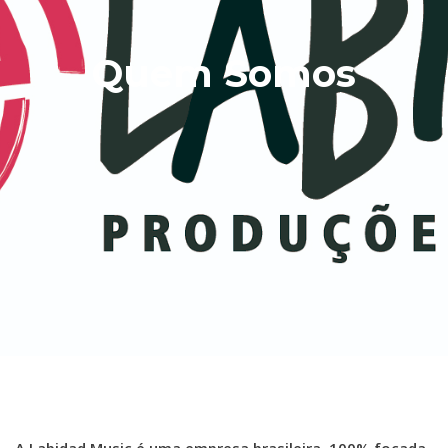
Quem Somos
A Labidad Music é uma empresa brasileira, 100% focada